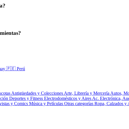
ta?
amientas?
uay
🇵🇪 Perú
scotas
Antigüedades y Colecciones
Arte, Librería y Mercería
Autos, Mo
cción
Deportes y Fitness
Electrodomésticos y Aires Ac.
Electrónica, A
vistas y Comics
Música y Películas
Otras categorías
Ropa, Calzados y 