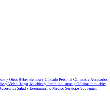
tos y Otros
Bebés
Belleza y Cuidado Personal
Cámaras y Accesorios
udio y Video
Hogar, Muebles y Jardín
Industrias y Oficinas
Inmuebles
Accesorios
Salud y Equipamiento Médico
Servicios
Souvenirs,