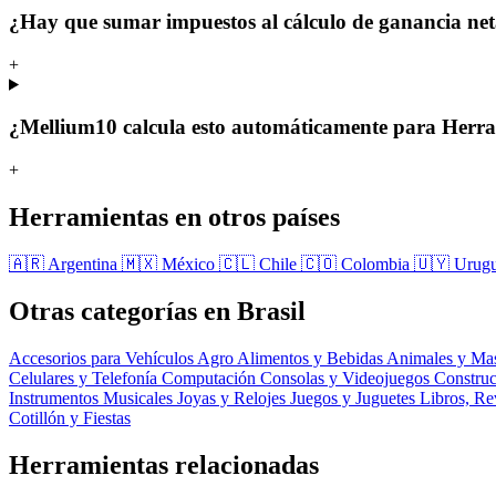
¿Hay que sumar impuestos al cálculo de ganancia ne
+
¿Mellium10 calcula esto automáticamente para Herr
+
Herramientas en otros países
🇦🇷 Argentina
🇲🇽 México
🇨🇱 Chile
🇨🇴 Colombia
🇺🇾 Urug
Otras categorías en Brasil
Accesorios para Vehículos
Agro
Alimentos y Bebidas
Animales y Ma
Celulares y Telefonía
Computación
Consolas y Videojuegos
Constru
Instrumentos Musicales
Joyas y Relojes
Juegos y Juguetes
Libros, Re
Cotillón y Fiestas
Herramientas relacionadas