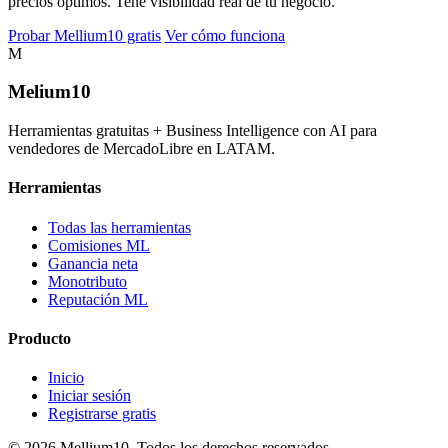
precios óptimos. Tené visibilidad real de tu negocio.
Probar Mellium10 gratis
Ver cómo funciona
M
Melium
10
Herramientas gratuitas + Business Intelligence con AI para
vendedores de MercadoLibre en LATAM.
Herramientas
Todas las herramientas
Comisiones ML
Ganancia neta
Monotributo
Reputación ML
Producto
Inicio
Iniciar sesión
Registrarse gratis
© 2026 Mellium10. Todos los derechos reservados.