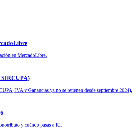
rcadoLibre
ración en MercadoLibre.
 / SIRCUPA)
CUPA (IVA y Ganancias ya no se retienen desde septiembre 2024).
26
onotributo y cuándo pasás a RI.