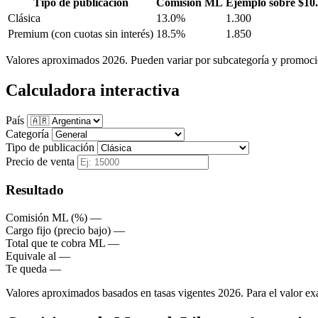
Tipo de publicación
Comisión ML
Ejemplo sobre $10
Clásica
13.0%
1.300
Premium
(con cuotas sin interés)
18.5%
1.850
Valores aproximados 2026. Pueden variar por subcategoría y promocio
Calculadora interactiva
País
Categoría
Tipo de publicación
Precio de venta
Resultado
Comisión ML (%)
—
Cargo fijo (precio bajo)
—
Total que te cobra ML
—
Equivale al
—
Te queda
—
Valores aproximados basados en tasas vigentes 2026. Para el valor exa