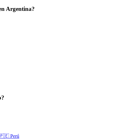
en Argentina?
o?
🇵🇪 Perú