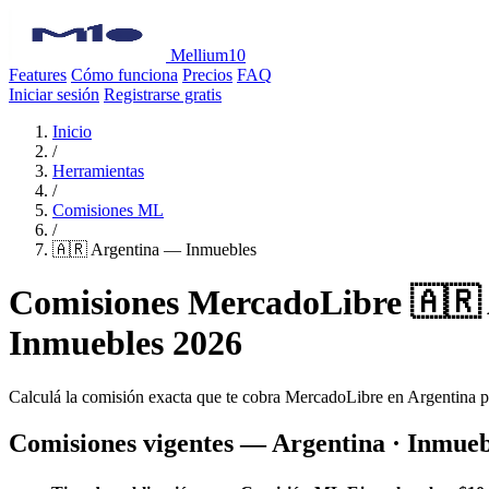
Mellium10
Features
Cómo funciona
Precios
FAQ
Iniciar sesión
Registrarse gratis
Inicio
/
Herramientas
/
Comisiones ML
/
🇦🇷 Argentina — Inmuebles
Comisiones MercadoLibre 🇦🇷
Inmuebles 2026
Calculá la comisión exacta que te cobra MercadoLibre en Argentina 
Comisiones vigentes — Argentina · Inmueb