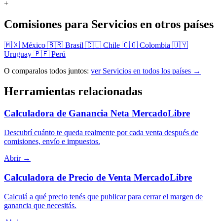
+
Comisiones para Servicios en otros países
🇲🇽 México
🇧🇷 Brasil
🇨🇱 Chile
🇨🇴 Colombia
🇺🇾
Uruguay
🇵🇪 Perú
O comparalos todos juntos:
ver Servicios en todos los países →
Herramientas relacionadas
Calculadora de Ganancia Neta MercadoLibre
Descubrí cuánto te queda realmente por cada venta después de
comisiones, envío e impuestos.
Abrir →
Calculadora de Precio de Venta MercadoLibre
Calculá a qué precio tenés que publicar para cerrar el margen de
ganancia que necesitás.