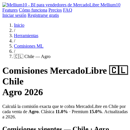
Mellium10
Features
Cómo funciona
Precios
FAQ
Iniciar sesión
Registrarse gratis
Inicio
/
Herramientas
/
Comisiones ML
/
🇨🇱 Chile — Agro
Comisiones MercadoLibre 🇨🇱
Chile
Agro 2026
Calculá la comisión exacta que te cobra MercadoLibre en Chile por
cada venta de
Agro
. Clásica
11.0%
· Premium
15.0%
. Actualizadas
a 2026.
Comisiones vigentes — Chile · Agro