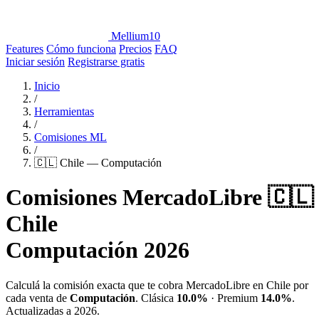
Mellium10
Features
Cómo funciona
Precios
FAQ
Iniciar sesión
Registrarse gratis
Inicio
/
Herramientas
/
Comisiones ML
/
🇨🇱 Chile — Computación
Comisiones MercadoLibre 🇨🇱
Chile
Computación 2026
Calculá la comisión exacta que te cobra MercadoLibre en Chile por
cada venta de
Computación
. Clásica
10.0%
· Premium
14.0%
.
Actualizadas a 2026.