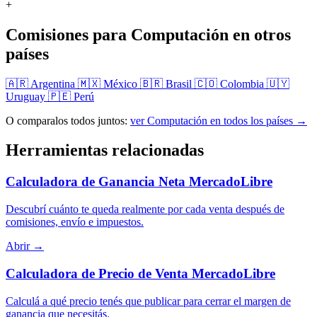
+
Comisiones para Computación en otros
países
🇦🇷 Argentina
🇲🇽 México
🇧🇷 Brasil
🇨🇴 Colombia
🇺🇾
Uruguay
🇵🇪 Perú
O comparalos todos juntos:
ver Computación en todos los países →
Herramientas relacionadas
Calculadora de Ganancia Neta MercadoLibre
Descubrí cuánto te queda realmente por cada venta después de
comisiones, envío e impuestos.
Abrir →
Calculadora de Precio de Venta MercadoLibre
Calculá a qué precio tenés que publicar para cerrar el margen de
ganancia que necesitás.