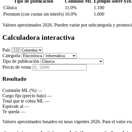
Tipo de publicación
Comisión ML
Ejemplo sobre $10
Clásica
11.0%
1.100
Premium
(con cuotas sin interés)
16.0%
1.600
Valores aproximados 2026. Pueden variar por subcategoría y promocio
Calculadora interactiva
País
Categoría
Tipo de publicación
Precio de venta
Resultado
Comisión ML (%)
—
Cargo fijo (precio bajo)
—
Total que te cobra ML
—
Equivale al
—
Te queda
—
Valores aproximados basados en tasas vigentes 2026. Para el valor exa