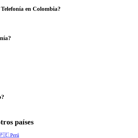
 Telefonía en Colombia?
onía?
o?
tros países
🇵🇪 Perú