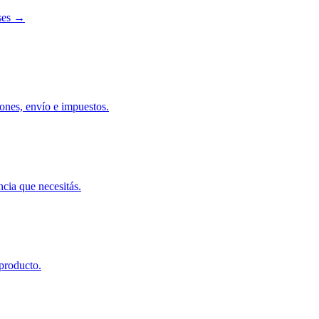
íses →
ones, envío e impuestos.
ncia que necesitás.
 producto.