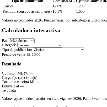
Tipo de publicación
Comisión ML
Ejemplo sobre $10
Clásica
12.0%
1.200
Premium
(con cuotas sin interés)
16.5%
1.650
Valores aproximados 2026. Pueden variar por subcategoría y promocio
Calculadora interactiva
País
Categoría
Tipo de publicación
Precio de venta
Resultado
Comisión ML (%)
—
Cargo fijo (precio bajo)
—
Total que te cobra ML
—
Equivale al
—
Te queda
—
Valores aproximados basados en tasas vigentes 2026. Para el valor exa