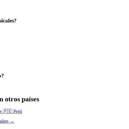
icales?
o?
 otros países
ay
🇵🇪 Perú
países →