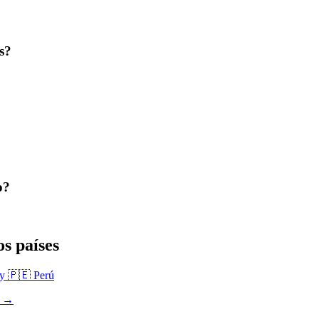
s?
o?
s países
ay
🇵🇪 Perú
s →