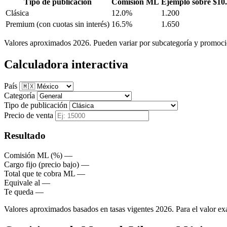
Tipo de publicación
Comisión ML
Ejemplo sobre $10
Clásica
12.0%
1.200
Premium
(con cuotas sin interés)
16.5%
1.650
Valores aproximados 2026. Pueden variar por subcategoría y promocio
Calculadora interactiva
País
Categoría
Tipo de publicación
Precio de venta
Resultado
Comisión ML (%)
—
Cargo fijo (precio bajo)
—
Total que te cobra ML
—
Equivale al
—
Te queda
—
Valores aproximados basados en tasas vigentes 2026. Para el valor exa