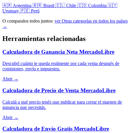
🇦🇷 Argentina
🇧🇷 Brasil
🇨🇱 Chile
🇨🇴 Colombia
🇺🇾
Uruguay
🇵🇪 Perú
O comparalos todos juntos:
ver Otras categorías en todos los países
→
Herramientas relacionadas
Calculadora de Ganancia Neta MercadoLibre
Descubrí cuánto te queda realmente por cada venta después de
comisiones, envío e impuestos.
Abrir →
Calculadora de Precio de Venta MercadoLibre
Calculá a qué precio tenés que publicar para cerrar el margen de
ganancia que necesitás.
Abrir →
Calculadora de Envío Gratis MercadoLibre