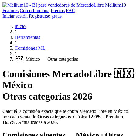
Mellium10
Features
Cómo funciona
Precios
FAQ
Iniciar sesión
Registrarse gratis
Inicio
/
Herramientas
/
Comisiones ML
/
🇲🇽 México — Otras categorías
Comisiones MercadoLibre 🇲🇽
México
Otras categorías 2026
Calculá la comisión exacta que te cobra MercadoLibre en México
por cada venta de
Otras categorías
. Clásica
12.0%
· Premium
16.5%
. Actualizadas a 2026.
Comisiones vigentes — México · Otras