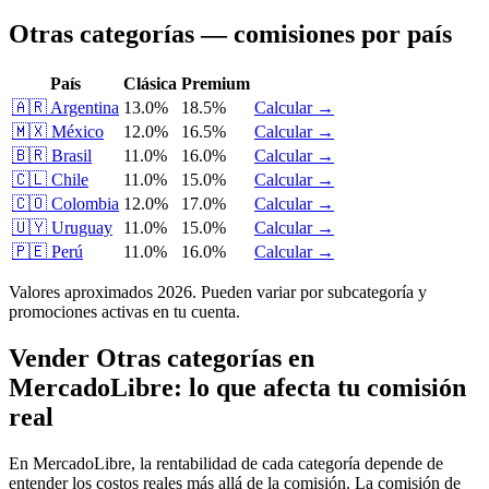
Otras categorías — comisiones por país
País
Clásica
Premium
🇦🇷
Argentina
13.0%
18.5%
Calcular →
🇲🇽
México
12.0%
16.5%
Calcular →
🇧🇷
Brasil
11.0%
16.0%
Calcular →
🇨🇱
Chile
11.0%
15.0%
Calcular →
🇨🇴
Colombia
12.0%
17.0%
Calcular →
🇺🇾
Uruguay
11.0%
15.0%
Calcular →
🇵🇪
Perú
11.0%
16.0%
Calcular →
Valores aproximados 2026. Pueden variar por subcategoría y
promociones activas en tu cuenta.
Vender Otras categorías en
MercadoLibre: lo que afecta tu comisión
real
En MercadoLibre, la rentabilidad de cada categoría depende de
entender los costos reales más allá de la comisión. La comisión de