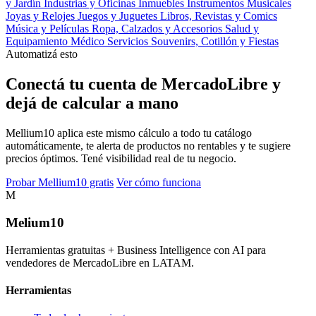
y Jardín
Industrias y Oficinas
Inmuebles
Instrumentos Musicales
Joyas y Relojes
Juegos y Juguetes
Libros, Revistas y Comics
Música y Películas
Ropa, Calzados y Accesorios
Salud y
Equipamiento Médico
Servicios
Souvenirs, Cotillón y Fiestas
Automatizá esto
Conectá tu cuenta de MercadoLibre y
dejá de calcular a mano
Mellium10 aplica este mismo cálculo a todo tu catálogo
automáticamente, te alerta de productos no rentables y te sugiere
precios óptimos. Tené visibilidad real de tu negocio.
Probar Mellium10 gratis
Ver cómo funciona
M
Melium
10
Herramientas gratuitas + Business Intelligence con AI para
vendedores de MercadoLibre en LATAM.
Herramientas