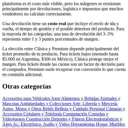
plataforma es el costo más visible, pero los márgenes se erosionan
principalmente por devoluciones, logística e impuestos que muchos
vendedores no calculan correctamente.
Una devolución tiene un
costo real
que incluye el envío de ida y
vuelta, el tiempo de gestión y el posible deterioro del producto. Para
la mayoría de las categorías, una tasa de devolución del 3–5%
representa entre 1 y 3 puntos porcentuales de margen.
La elección entre Clásica y Premium depende principalmente del
ticket promedio de tu producto. Para tickets bajos (menudo hasta
$5.000 en Argentina, $300 en México), Clásica protege mejor el
margen. Para tickets donde las cuotas son un factor de decisión para
el comprador, Premium suele recuperar con conversión lo que cuesta
en comisión adicional.
Otras categorías
Accesorios para Vehículos
Agro
Alimentos y Bebidas
Animales y
Mascotas
Antigüedades y Colecciones
Arte, Librería y Mercería
Autos, Motos y Otros
Bebés
Belleza y Cuidado Personal
Cámaras y
Accesorios
Celulares y Telefonía
Computación
Consolas y
Videojuegos
Construcción
Deportes y Fitness
Electrodomésticos y
Aires Ac.
Electrónica, Audio y Video
Herramientas
Hogar, Muebles