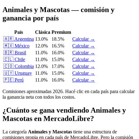
Animales y Mascotas — comisión y
ganancia por país
País
Clásica
Premium
🇦🇷
Argentina
13.0%
18.5%
Calcular →
🇲🇽
México
12.0%
16.5%
Calcular →
🇧🇷
Brasil
11.0%
16.0%
Calcular →
🇨🇱
Chile
11.0%
15.0%
Calcular →
🇨🇴
Colombia
12.0%
17.0%
Calcular →
🇺🇾
Uruguay
11.0%
15.0%
Calcular →
🇵🇪
Perú
11.0%
16.0%
Calcular →
Comisiones aproximadas 2026. Hacé clic en cada país para calcular
la ganancia neta con todos los costos.
¿Cuánto se gana vendiendo Animales y
Mascotas en MercadoLibre?
La categoría
Animales y Mascotas
tiene una estructura de
comisiones propia en cada país de MercadoLibre. Pero la comisión