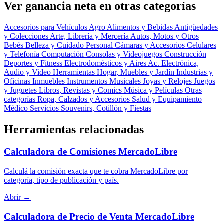
Ver ganancia neta en otras categorías
Accesorios para Vehículos
Agro
Alimentos y Bebidas
Antigüedades
y Colecciones
Arte, Librería y Mercería
Autos, Motos y Otros
Bebés
Belleza y Cuidado Personal
Cámaras y Accesorios
Celulares
y Telefonía
Computación
Consolas y Videojuegos
Construcción
Deportes y Fitness
Electrodomésticos y Aires Ac.
Electrónica,
Audio y Video
Herramientas
Hogar, Muebles y Jardín
Industrias y
Oficinas
Inmuebles
Instrumentos Musicales
Joyas y Relojes
Juegos
y Juguetes
Libros, Revistas y Comics
Música y Películas
Otras
categorías
Ropa, Calzados y Accesorios
Salud y Equipamiento
Médico
Servicios
Souvenirs, Cotillón y Fiestas
Herramientas relacionadas
Calculadora de Comisiones MercadoLibre
Calculá la comisión exacta que te cobra MercadoLibre por
categoría, tipo de publicación y país.
Abrir →
Calculadora de Precio de Venta MercadoLibre