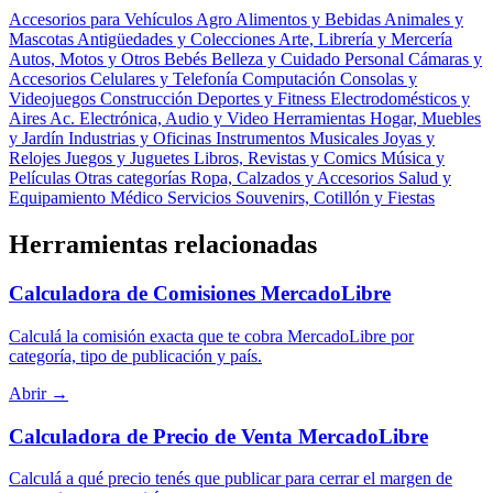
Accesorios para Vehículos
Agro
Alimentos y Bebidas
Animales y
Mascotas
Antigüedades y Colecciones
Arte, Librería y Mercería
Autos, Motos y Otros
Bebés
Belleza y Cuidado Personal
Cámaras y
Accesorios
Celulares y Telefonía
Computación
Consolas y
Videojuegos
Construcción
Deportes y Fitness
Electrodomésticos y
Aires Ac.
Electrónica, Audio y Video
Herramientas
Hogar, Muebles
y Jardín
Industrias y Oficinas
Instrumentos Musicales
Joyas y
Relojes
Juegos y Juguetes
Libros, Revistas y Comics
Música y
Películas
Otras categorías
Ropa, Calzados y Accesorios
Salud y
Equipamiento Médico
Servicios
Souvenirs, Cotillón y Fiestas
Herramientas relacionadas
Calculadora de Comisiones MercadoLibre
Calculá la comisión exacta que te cobra MercadoLibre por
categoría, tipo de publicación y país.
Abrir →
Calculadora de Precio de Venta MercadoLibre
Calculá a qué precio tenés que publicar para cerrar el margen de