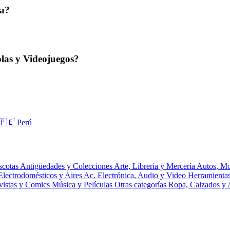
ta?
las y Videojuegos?
🇵🇪 Perú
scotas
Antigüedades y Colecciones
Arte, Librería y Mercería
Autos, Mo
Electrodomésticos y Aires Ac.
Electrónica, Audio y Video
Herramienta
vistas y Comics
Música y Películas
Otras categorías
Ropa, Calzados y 