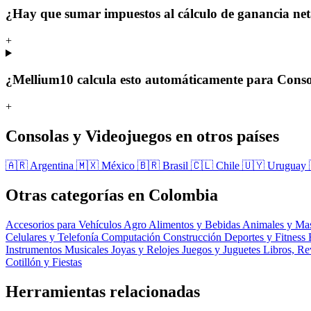
¿Hay que sumar impuestos al cálculo de ganancia ne
+
¿Mellium10 calcula esto automáticamente para Conso
+
Consolas y Videojuegos en otros países
🇦🇷 Argentina
🇲🇽 México
🇧🇷 Brasil
🇨🇱 Chile
🇺🇾 Uruguay
Otras categorías en Colombia
Accesorios para Vehículos
Agro
Alimentos y Bebidas
Animales y Ma
Celulares y Telefonía
Computación
Construcción
Deportes y Fitness
Instrumentos Musicales
Joyas y Relojes
Juegos y Juguetes
Libros, Re
Cotillón y Fiestas
Herramientas relacionadas