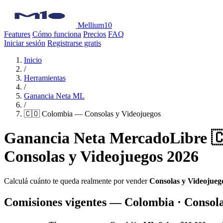
Mellium10
Features
Cómo funciona
Precios
FAQ
Iniciar sesión
Registrarse gratis
Inicio
/
Herramientas
/
Ganancia Neta ML
/
🇨🇴 Colombia — Consolas y Videojuegos
Ganancia Neta MercadoLibre 
Consolas y Videojuegos 2026
Calculá cuánto te queda realmente por vender
Consolas y Videojueg
Comisiones vigentes — Colombia · Consola