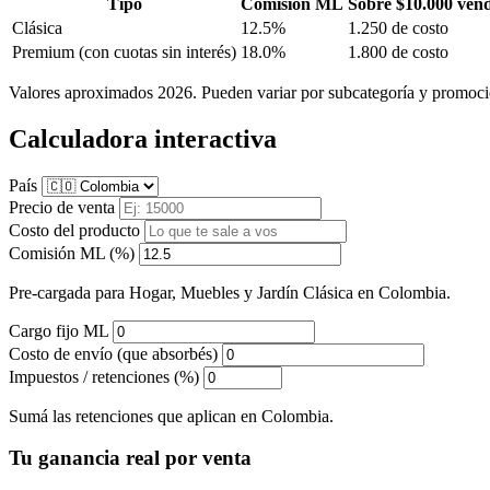
Tipo
Comisión ML
Sobre $10.000 ven
Clásica
12.5%
1.250 de costo
Premium
(con cuotas sin interés)
18.0%
1.800 de costo
Valores aproximados 2026. Pueden variar por subcategoría y promoci
Calculadora interactiva
País
Precio de venta
Costo del producto
Comisión ML (%)
Pre-cargada para Hogar, Muebles y Jardín Clásica en Colombia.
Cargo fijo ML
Costo de envío (que absorbés)
Impuestos / retenciones (%)
Sumá las retenciones que aplican en Colombia.
Tu ganancia real por venta