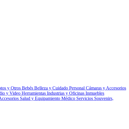
tos y Otros
Bebés
Belleza y Cuidado Personal
Cámaras y Accesorios
udio y Video
Herramientas
Industrias y Oficinas
Inmuebles
Accesorios
Salud y Equipamiento Médico
Servicios
Souvenirs,