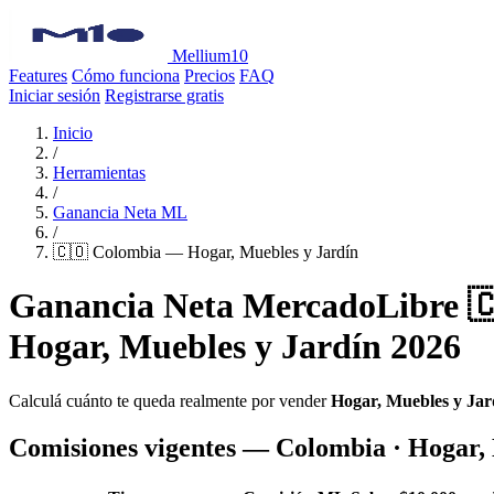
Mellium10
Features
Cómo funciona
Precios
FAQ
Iniciar sesión
Registrarse gratis
Inicio
/
Herramientas
/
Ganancia Neta ML
/
🇨🇴 Colombia — Hogar, Muebles y Jardín
Ganancia Neta MercadoLibre 
Hogar, Muebles y Jardín 2026
Calculá cuánto te queda realmente por vender
Hogar, Muebles y Jar
Comisiones vigentes — Colombia · Hogar,