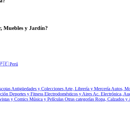
ta?
, Muebles y Jardín?
🇵🇪 Perú
scotas
Antigüedades y Colecciones
Arte, Librería y Mercería
Autos, Mo
cción
Deportes y Fitness
Electrodomésticos y Aires Ac.
Electrónica, A
vistas y Comics
Música y Películas
Otras categorías
Ropa, Calzados y 