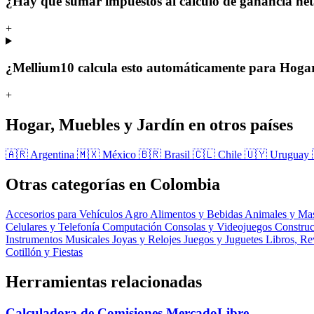
¿Hay que sumar impuestos al cálculo de ganancia ne
+
¿Mellium10 calcula esto automáticamente para Hogar
+
Hogar, Muebles y Jardín en otros países
🇦🇷 Argentina
🇲🇽 México
🇧🇷 Brasil
🇨🇱 Chile
🇺🇾 Uruguay
Otras categorías en Colombia
Accesorios para Vehículos
Agro
Alimentos y Bebidas
Animales y Ma
Celulares y Telefonía
Computación
Consolas y Videojuegos
Constru
Instrumentos Musicales
Joyas y Relojes
Juegos y Juguetes
Libros, Re
Cotillón y Fiestas
Herramientas relacionadas
Calculadora de Comisiones MercadoLibre