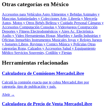
Otras categorías en México
Accesorios para Vehículos
Agro
Alimentos y Bebidas
Animales y
Mascotas
Antigüedades y Colecciones
Arte, Librería y Mercería
Autos, Motos y Otros
Bebés
Belleza y Cuidado Personal
Cámaras y
Accesorios
Computación
Consolas y Videojuegos
Construcción
Deportes y Fitness
Electrodomésticos y Aires Ac.
Electrónica,
Audio y Video
Herramientas
Hogar, Muebles y Jardín
Industrias y
Oficinas
Inmuebles
Instrumentos Musicales
Joyas y Relojes
Juegos
y Juguetes
Libros, Revistas y Comics
Música y Películas
Otras
categorías
Ropa, Calzados y Accesorios
Salud y Equipamiento
Médico
Servicios
Souvenirs, Cotillón y Fiestas
Herramientas relacionadas
Calculadora de Comisiones MercadoLibre
Calculá la comisión exacta que te cobra MercadoLibre por
categoría, tipo de publicación y país.
Abrir →
Calculadora de Precio de Venta MercadoLibre