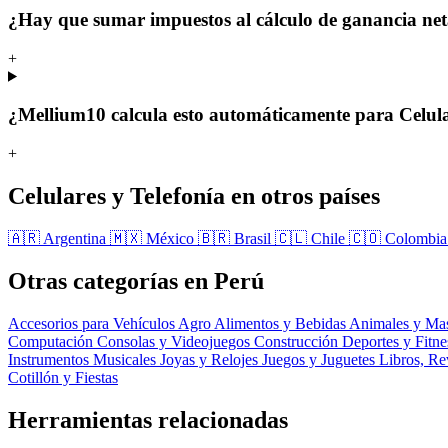
¿Hay que sumar impuestos al cálculo de ganancia ne
+
¿Mellium10 calcula esto automáticamente para Celula
+
Celulares y Telefonía en otros países
🇦🇷 Argentina
🇲🇽 México
🇧🇷 Brasil
🇨🇱 Chile
🇨🇴 Colombi
Otras categorías en Perú
Accesorios para Vehículos
Agro
Alimentos y Bebidas
Animales y Ma
Computación
Consolas y Videojuegos
Construcción
Deportes y Fitn
Instrumentos Musicales
Joyas y Relojes
Juegos y Juguetes
Libros, Re
Cotillón y Fiestas
Herramientas relacionadas