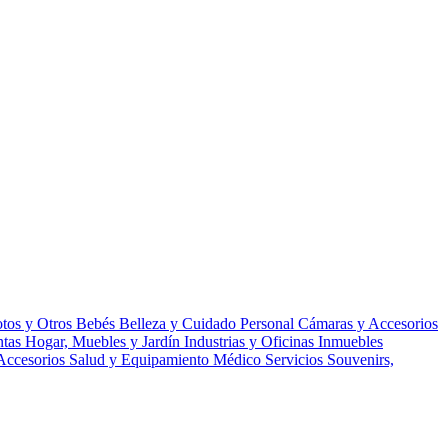
tos y Otros
Bebés
Belleza y Cuidado Personal
Cámaras y Accesorios
ntas
Hogar, Muebles y Jardín
Industrias y Oficinas
Inmuebles
Accesorios
Salud y Equipamiento Médico
Servicios
Souvenirs,