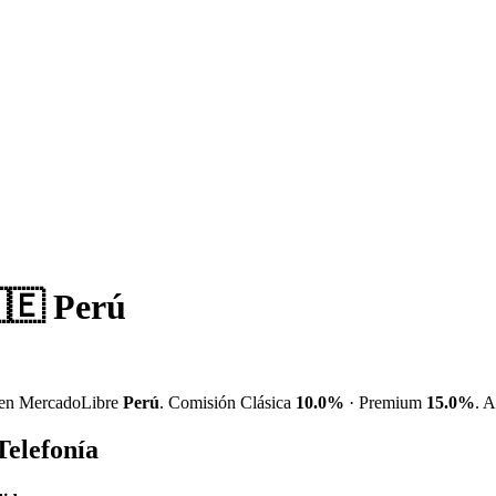
🇪 Perú
en MercadoLibre
Perú
. Comisión Clásica
10.0%
· Premium
15.0%
. 
Telefonía