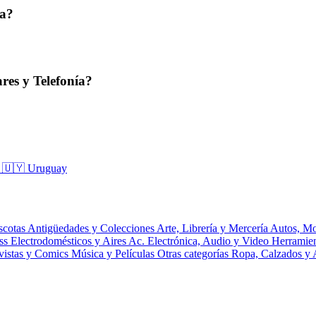
ta?
res y Telefonía?
a
🇺🇾 Uruguay
scotas
Antigüedades y Colecciones
Arte, Librería y Mercería
Autos, Mo
ess
Electrodomésticos y Aires Ac.
Electrónica, Audio y Video
Herramie
vistas y Comics
Música y Películas
Otras categorías
Ropa, Calzados y 