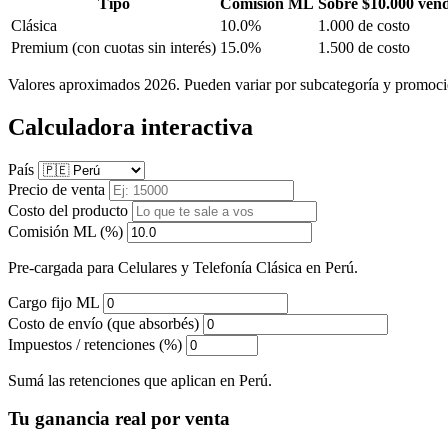
Tipo
Comisión ML
Sobre $10.000 ven
Clásica
10.0%
1.000 de costo
Premium
(con cuotas sin interés)
15.0%
1.500 de costo
Valores aproximados 2026. Pueden variar por subcategoría y promoci
Calculadora interactiva
País
Precio de venta
Costo del producto
Comisión ML (%)
Pre-cargada para Celulares y Telefonía Clásica en Perú.
Cargo fijo ML
Costo de envío (que absorbés)
Impuestos / retenciones (%)
Sumá las retenciones que aplican en Perú.
Tu ganancia real por venta