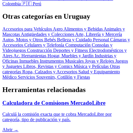
Colombia
🇵🇪 Perú
Otras categorías en Uruguay
Accesorios para Vehículos
Agro
Alimentos y Bebidas
Animales y
Mascotas
Antigüedades y Colecciones
Arte, Librería y Mercería
Autos, Motos y Otros
Bebés
Belleza y Cuidado Personal
Cámaras y
Accesorios
Celulares y Telefonía
Computación
Consolas y
Videojuegos
Construcción
Deportes y Fitness
Electrodomésticos y
Aires Ac.
Herramientas
Hogar, Muebles y Jardín
Industrias y
Oficinas
Inmuebles
Instrumentos Musicales
Joyas y Relojes
Juegos
y Juguetes
Libros, Revistas y Comics
Música y Películas
Otras
categorías
Ropa, Calzados y Accesorios
Salud y Equipamiento
Médico
Servicios
Souvenirs, Cotillón y Fiestas
Herramientas relacionadas
Calculadora de Comisiones MercadoLibre
Calculá la comisión exacta que te cobra MercadoLibre por
categoría, tipo de publicación y país.
Abrir →