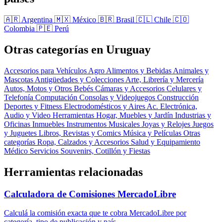
🇦🇷 Argentina
🇲🇽 México
🇧🇷 Brasil
🇨🇱 Chile
🇨🇴
Colombia
🇵🇪 Perú
Otras categorías en Uruguay
Accesorios para Vehículos
Agro
Alimentos y Bebidas
Animales y
Mascotas
Antigüedades y Colecciones
Arte, Librería y Mercería
Autos, Motos y Otros
Bebés
Cámaras y Accesorios
Celulares y
Telefonía
Computación
Consolas y Videojuegos
Construcción
Deportes y Fitness
Electrodomésticos y Aires Ac.
Electrónica,
Audio y Video
Herramientas
Hogar, Muebles y Jardín
Industrias y
Oficinas
Inmuebles
Instrumentos Musicales
Joyas y Relojes
Juegos
y Juguetes
Libros, Revistas y Comics
Música y Películas
Otras
categorías
Ropa, Calzados y Accesorios
Salud y Equipamiento
Médico
Servicios
Souvenirs, Cotillón y Fiestas
Herramientas relacionadas
Calculadora de Comisiones MercadoLibre
Calculá la comisión exacta que te cobra MercadoLibre por
categoría, tipo de publicación y país.