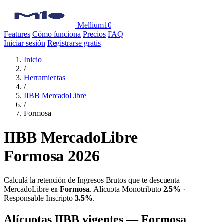
Mellium10
Features
Cómo funciona
Precios
FAQ
Iniciar sesión
Registrarse gratis
Inicio
/
Herramientas
/
IIBB MercadoLibre
/
Formosa
IIBB MercadoLibre
Formosa 2026
Calculá la retención de Ingresos Brutos que te descuenta
MercadoLibre en
Formosa
. Alícuota Monotributo
2.5%
·
Responsable Inscripto
3.5%
.
Alícuotas IIBB vigentes — Formosa