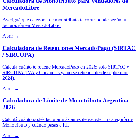
Calculadora de Monotributo para Vendedores de
MercadoLibre
Averiguá qué categoría de monotributo te corresponde según tu
facturación en MercadoLibre.
Abrir →
Calculadora de Retenciones MercadoPago (SIRTAC
/ SIRCUPA)
Calculá cuánto te retiene MercadoPago en 2026: solo SIRTAC y
SIRCUPA (IVA y Ganancias ya no se retienen desde septiembre
2024).
Abrir →
Calculadora de Límite de Monotributo Argentina
2026
Calculá cuánto podés facturar más antes de exceder tu categoría de
Monotributo y cuándo pasás a RI.
Abrir →