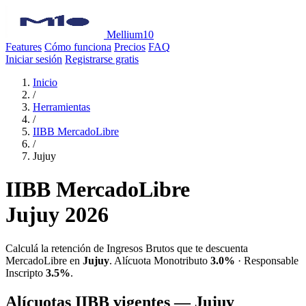
Mellium10
Features
Cómo funciona
Precios
FAQ
Iniciar sesión
Registrarse gratis
Inicio
/
Herramientas
/
IIBB MercadoLibre
/
Jujuy
IIBB MercadoLibre
Jujuy 2026
Calculá la retención de Ingresos Brutos que te descuenta
MercadoLibre en
Jujuy
. Alícuota Monotributo
3.0%
· Responsable
Inscripto
3.5%
.
Alícuotas IIBB vigentes — Jujuy