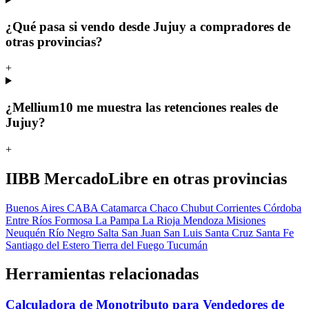
¿Qué pasa si vendo desde Jujuy a compradores de
otras provincias?
+
¿Mellium10 me muestra las retenciones reales de
Jujuy?
+
IIBB MercadoLibre en otras provincias
Buenos Aires
CABA
Catamarca
Chaco
Chubut
Corrientes
Córdoba
Entre Ríos
Formosa
La Pampa
La Rioja
Mendoza
Misiones
Neuquén
Río Negro
Salta
San Juan
San Luis
Santa Cruz
Santa Fe
Santiago del Estero
Tierra del Fuego
Tucumán
Herramientas relacionadas
Calculadora de Monotributo para Vendedores de