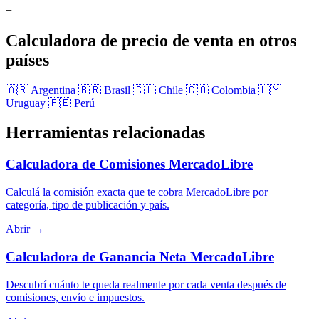
+
Calculadora de precio de venta en otros
países
🇦🇷 Argentina
🇧🇷 Brasil
🇨🇱 Chile
🇨🇴 Colombia
🇺🇾
Uruguay
🇵🇪 Perú
Herramientas relacionadas
Calculadora de Comisiones MercadoLibre
Calculá la comisión exacta que te cobra MercadoLibre por
categoría, tipo de publicación y país.
Abrir →
Calculadora de Ganancia Neta MercadoLibre
Descubrí cuánto te queda realmente por cada venta después de
comisiones, envío e impuestos.