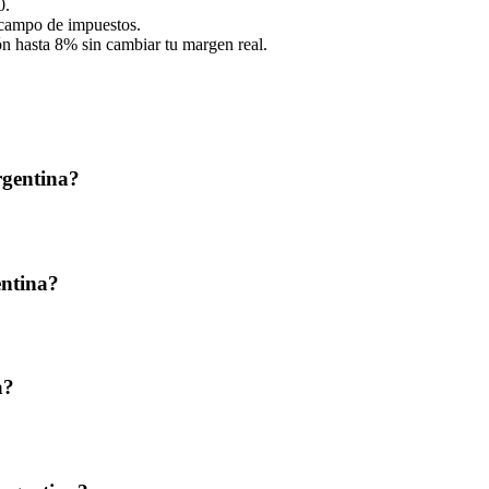
0.
 campo de impuestos.
ón hasta 8% sin cambiar tu margen real.
rgentina?
ntina?
a?