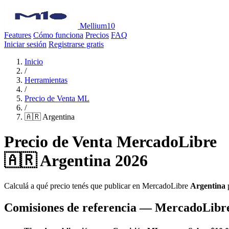
Mellium10
Features
Cómo funciona
Precios
FAQ
Iniciar sesión
Registrarse gratis
Inicio
/
Herramientas
/
Precio de Venta ML
/
🇦🇷 Argentina
Precio de Venta MercadoLibre
🇦🇷 Argentina 2026
Calculá a qué precio tenés que publicar en MercadoLibre
Argentina
p
Comisiones de referencia — MercadoLibr