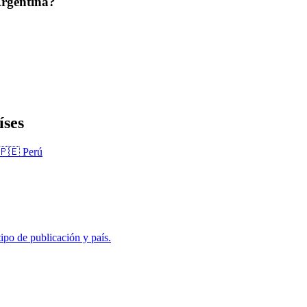
Argentina?
íses
🇵🇪 Perú
ipo de publicación y país.