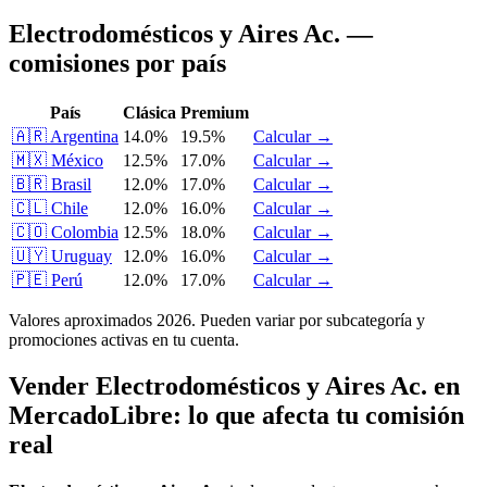
Electrodomésticos y Aires Ac. —
comisiones por país
País
Clásica
Premium
🇦🇷
Argentina
14.0%
19.5%
Calcular →
🇲🇽
México
12.5%
17.0%
Calcular →
🇧🇷
Brasil
12.0%
17.0%
Calcular →
🇨🇱
Chile
12.0%
16.0%
Calcular →
🇨🇴
Colombia
12.5%
18.0%
Calcular →
🇺🇾
Uruguay
12.0%
16.0%
Calcular →
🇵🇪
Perú
12.0%
17.0%
Calcular →
Valores aproximados 2026. Pueden variar por subcategoría y
promociones activas en tu cuenta.
Vender Electrodomésticos y Aires Ac. en
MercadoLibre: lo que afecta tu comisión
real