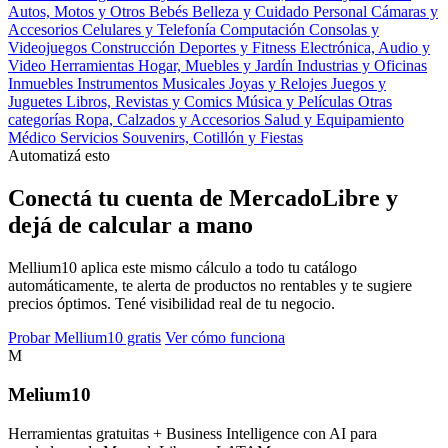
Autos, Motos y Otros
Bebés
Belleza y Cuidado Personal
Cámaras y
Accesorios
Celulares y Telefonía
Computación
Consolas y
Videojuegos
Construcción
Deportes y Fitness
Electrónica, Audio y
Video
Herramientas
Hogar, Muebles y Jardín
Industrias y Oficinas
Inmuebles
Instrumentos Musicales
Joyas y Relojes
Juegos y
Juguetes
Libros, Revistas y Comics
Música y Películas
Otras
categorías
Ropa, Calzados y Accesorios
Salud y Equipamiento
Médico
Servicios
Souvenirs, Cotillón y Fiestas
Automatizá esto
Conectá tu cuenta de MercadoLibre y
dejá de calcular a mano
Mellium10 aplica este mismo cálculo a todo tu catálogo
automáticamente, te alerta de productos no rentables y te sugiere
precios óptimos. Tené visibilidad real de tu negocio.
Probar Mellium10 gratis
Ver cómo funciona
M
Melium
10
Herramientas gratuitas + Business Intelligence con AI para