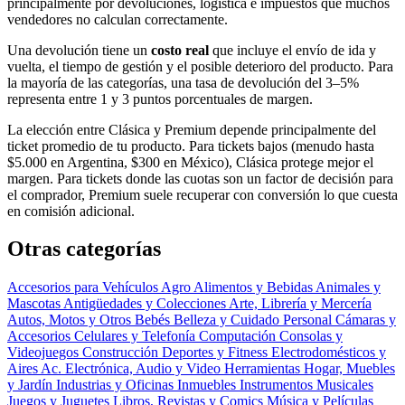
principalmente por devoluciones, logística e impuestos que muchos
vendedores no calculan correctamente.
Una devolución tiene un
costo real
que incluye el envío de ida y
vuelta, el tiempo de gestión y el posible deterioro del producto. Para
la mayoría de las categorías, una tasa de devolución del 3–5%
representa entre 1 y 3 puntos porcentuales de margen.
La elección entre Clásica y Premium depende principalmente del
ticket promedio de tu producto. Para tickets bajos (menudo hasta
$5.000 en Argentina, $300 en México), Clásica protege mejor el
margen. Para tickets donde las cuotas son un factor de decisión para
el comprador, Premium suele recuperar con conversión lo que cuesta
en comisión adicional.
Otras categorías
Accesorios para Vehículos
Agro
Alimentos y Bebidas
Animales y
Mascotas
Antigüedades y Colecciones
Arte, Librería y Mercería
Autos, Motos y Otros
Bebés
Belleza y Cuidado Personal
Cámaras y
Accesorios
Celulares y Telefonía
Computación
Consolas y
Videojuegos
Construcción
Deportes y Fitness
Electrodomésticos y
Aires Ac.
Electrónica, Audio y Video
Herramientas
Hogar, Muebles
y Jardín
Industrias y Oficinas
Inmuebles
Instrumentos Musicales
Juegos y Juguetes
Libros, Revistas y Comics
Música y Películas