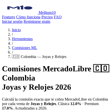
Mellium10
Features
Cómo funciona
Precios
FAQ
Iniciar sesión
Registrarse gratis
Inicio
/
Herramientas
/
Comisiones ML
/
🇨🇴 Colombia — Joyas y Relojes
Comisiones MercadoLibre 🇨🇴
Colombia
Joyas y Relojes 2026
Calculá la comisión exacta que te cobra MercadoLibre en Colombia
por cada venta de
Joyas y Relojes
. Clásica
12.0%
· Premium
17.0%
. Actualizadas a 2026.