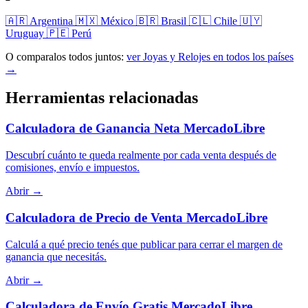
🇦🇷 Argentina
🇲🇽 México
🇧🇷 Brasil
🇨🇱 Chile
🇺🇾
Uruguay
🇵🇪 Perú
O comparalos todos juntos:
ver Joyas y Relojes en todos los países
→
Herramientas relacionadas
Calculadora de Ganancia Neta MercadoLibre
Descubrí cuánto te queda realmente por cada venta después de
comisiones, envío e impuestos.
Abrir →
Calculadora de Precio de Venta MercadoLibre
Calculá a qué precio tenés que publicar para cerrar el margen de
ganancia que necesitás.
Abrir →
Calculadora de Envío Gratis MercadoLibre