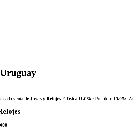
 Uruguay
or cada venta de
Joyas y Relojes
. Clásica
11.0%
· Premium
15.0%
. A
Relojes
.000