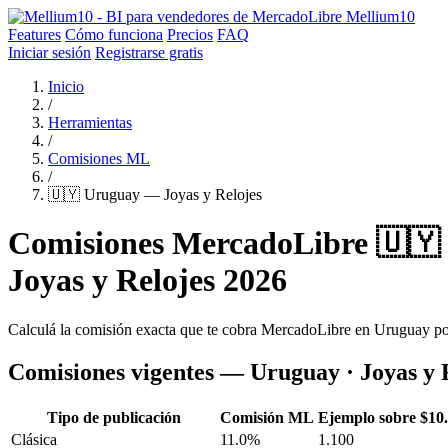
Mellium10
Features
Cómo funciona
Precios
FAQ
Iniciar sesión
Registrarse gratis
Inicio
/
Herramientas
/
Comisiones ML
/
🇺🇾 Uruguay — Joyas y Relojes
Comisiones MercadoLibre 🇺🇾
Joyas y Relojes 2026
Calculá la comisión exacta que te cobra MercadoLibre en Uruguay p
Comisiones vigentes — Uruguay · Joyas y 
Tipo de publicación
Comisión ML
Ejemplo sobre $10
Clásica
11.0%
1.100