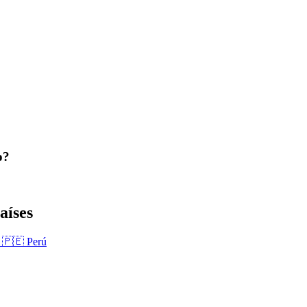
o?
aíses
a
🇵🇪 Perú