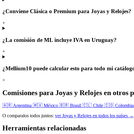
¿Conviene Clásica o Premium para Joyas y Relojes?
+
¿La comisión de ML incluye IVA en Uruguay?
+
¿Mellium10 puede calcular esto para todo mi catálog
+
Comisiones para Joyas y Relojes en otros p
🇦🇷 Argentina
🇲🇽 México
🇧🇷 Brasil
🇨🇱 Chile
🇨🇴 Colombi
O comparalos todos juntos:
ver Joyas y Relojes en todos los países →
Herramientas relacionadas