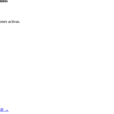
didos
ones activas.
IBB →