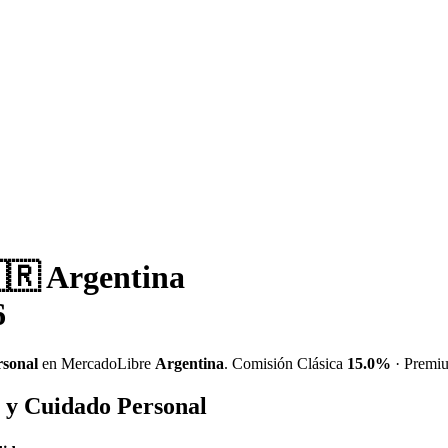
🇷 Argentina
6
rsonal
en MercadoLibre
Argentina
. Comisión Clásica
15.0%
· Prem
a y Cuidado Personal