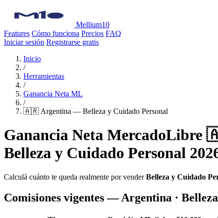
Mellium10
Features
Cómo funciona
Precios
FAQ
Iniciar sesión
Registrarse gratis
Inicio
/
Herramientas
/
Ganancia Neta ML
/
🇦🇷 Argentina — Belleza y Cuidado Personal
Ganancia Neta MercadoLibre 
Belleza y Cuidado Personal 202
Calculá cuánto te queda realmente por vender
Belleza y Cuidado Pe
Comisiones vigentes — Argentina · Bellez