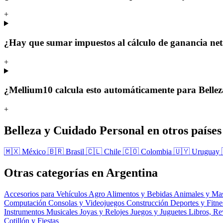
+
¿Hay que sumar impuestos al cálculo de ganancia ne
+
¿Mellium10 calcula esto automáticamente para Belle
+
Belleza y Cuidado Personal en otros países
🇲🇽 México
🇧🇷 Brasil
🇨🇱 Chile
🇨🇴 Colombia
🇺🇾 Uruguay
Otras categorías en Argentina
Accesorios para Vehículos
Agro
Alimentos y Bebidas
Animales y Ma
Computación
Consolas y Videojuegos
Construcción
Deportes y Fitn
Instrumentos Musicales
Joyas y Relojes
Juegos y Juguetes
Libros, Re
Cotillón y Fiestas