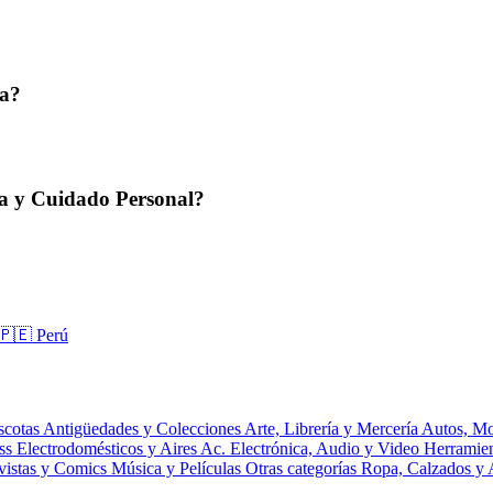
ta?
za y Cuidado Personal?
🇵🇪 Perú
scotas
Antigüedades y Colecciones
Arte, Librería y Mercería
Autos, Mo
ess
Electrodomésticos y Aires Ac.
Electrónica, Audio y Video
Herramie
vistas y Comics
Música y Películas
Otras categorías
Ropa, Calzados y 