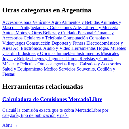
Otras categorías en Argentina
Accesorios para Vehículos
Agro
Alimentos y Bebidas
Animales y
Mascotas
Antigüedades y Colecciones
Arte, Librería y Mercería
Autos, Motos y Otros
Belleza y Cuidado Personal
Cámaras y
Accesorios
Celulares y Telefonía
Computación
Consolas y
Videojuegos
Construcción
Deportes y Fitness
Electrodomésticos y
Aires Ac.
Electrónica, Audio y Video
Herramientas
Hogar, Muebles
y Jardín
Industrias y Oficinas
Inmuebles
Instrumentos Musicales
Joyas y Relojes
Juegos y Juguetes
Libros, Revistas y Comics
Música y Películas
Otras categorías
Ropa, Calzados y Accesorios
Salud y Equipamiento Médico
Servicios
Souvenirs, Cotillón y
Fiestas
Herramientas relacionadas
Calculadora de Comisiones MercadoLibre
Calculá la comisión exacta que te cobra MercadoLibre por
categoría, tipo de publicación y país.
Abrir →