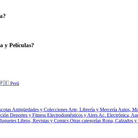
ta?
 y Películas?
🇵🇪 Perú
scotas
Antigüedades y Colecciones
Arte, Librería y Mercería
Autos, Mo
cción
Deportes y Fitness
Electrodomésticos y Aires Ac.
Electrónica, A
 Juguetes
Libros, Revistas y Comics
Otras categorías
Ropa, Calzados y