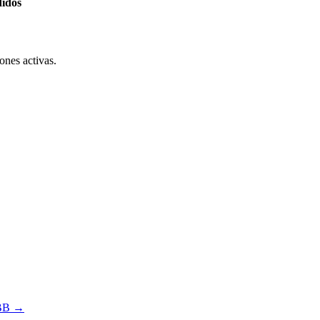
didos
ones activas.
IBB →