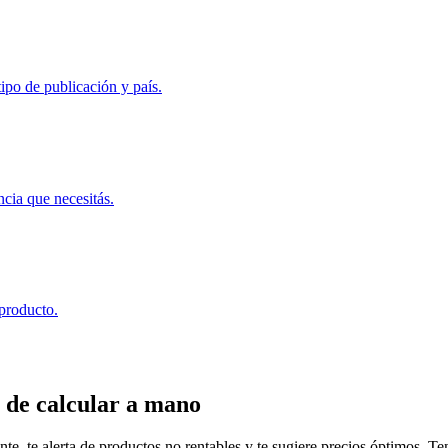
ipo de publicación y país.
ncia que necesitás.
 producto.
 de calcular a mano
, te alerta de productos no rentables y te sugiere precios óptimos. Tené