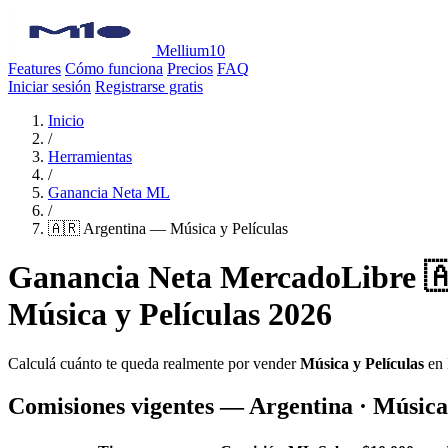
Mellium10
Features
Cómo funciona
Precios
FAQ
Iniciar sesión
Registrarse gratis
Inicio
/
Herramientas
/
Ganancia Neta ML
/
🇦🇷 Argentina — Música y Películas
Ganancia Neta MercadoLibre 
Música y Películas 2026
Calculá cuánto te queda realmente por vender
Música y Películas
en 
Comisiones vigentes — Argentina · Música 