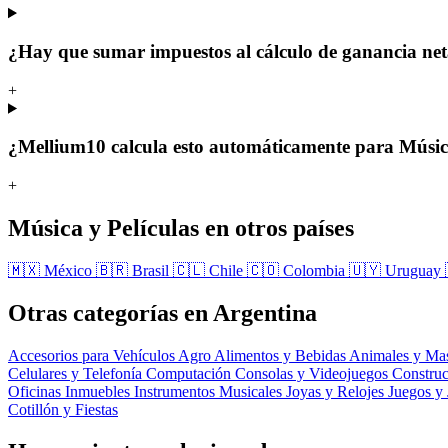
¿Hay que sumar impuestos al cálculo de ganancia ne
+
¿Mellium10 calcula esto automáticamente para Música
+
Música y Películas en otros países
🇲🇽 México
🇧🇷 Brasil
🇨🇱 Chile
🇨🇴 Colombia
🇺🇾 Uruguay
Otras categorías en Argentina
Accesorios para Vehículos
Agro
Alimentos y Bebidas
Animales y Ma
Celulares y Telefonía
Computación
Consolas y Videojuegos
Constru
Oficinas
Inmuebles
Instrumentos Musicales
Joyas y Relojes
Juegos y
Cotillón y Fiestas