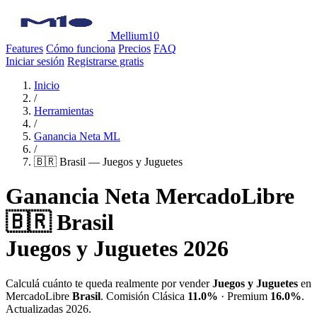
Mellium10
Features
Cómo funciona
Precios
FAQ
Iniciar sesión
Registrarse gratis
Inicio
/
Herramientas
/
Ganancia Neta ML
/
🇧🇷 Brasil — Juegos y Juguetes
Ganancia Neta MercadoLibre
🇧🇷 Brasil
Juegos y Juguetes 2026
Calculá cuánto te queda realmente por vender
Juegos y Juguetes
en
MercadoLibre
Brasil
. Comisión Clásica
11.0%
· Premium
16.0%
.
Actualizadas 2026.