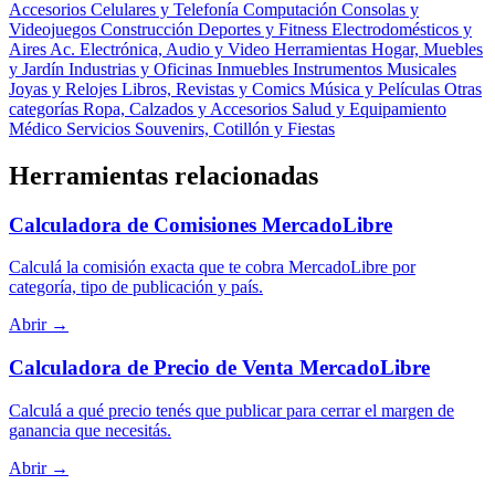
Accesorios
Celulares y Telefonía
Computación
Consolas y
Videojuegos
Construcción
Deportes y Fitness
Electrodomésticos y
Aires Ac.
Electrónica, Audio y Video
Herramientas
Hogar, Muebles
y Jardín
Industrias y Oficinas
Inmuebles
Instrumentos Musicales
Joyas y Relojes
Libros, Revistas y Comics
Música y Películas
Otras
categorías
Ropa, Calzados y Accesorios
Salud y Equipamiento
Médico
Servicios
Souvenirs, Cotillón y Fiestas
Herramientas relacionadas
Calculadora de Comisiones MercadoLibre
Calculá la comisión exacta que te cobra MercadoLibre por
categoría, tipo de publicación y país.
Abrir →
Calculadora de Precio de Venta MercadoLibre
Calculá a qué precio tenés que publicar para cerrar el margen de
ganancia que necesitás.
Abrir →