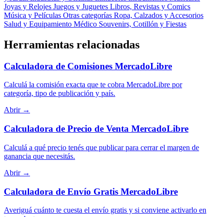
Joyas y Relojes
Juegos y Juguetes
Libros, Revistas y Comics
Música y Películas
Otras categorías
Ropa, Calzados y Accesorios
Salud y Equipamiento Médico
Souvenirs, Cotillón y Fiestas
Herramientas relacionadas
Calculadora de Comisiones MercadoLibre
Calculá la comisión exacta que te cobra MercadoLibre por
categoría, tipo de publicación y país.
Abrir →
Calculadora de Precio de Venta MercadoLibre
Calculá a qué precio tenés que publicar para cerrar el margen de
ganancia que necesitás.
Abrir →
Calculadora de Envío Gratis MercadoLibre
Averiguá cuánto te cuesta el envío gratis y si conviene activarlo en