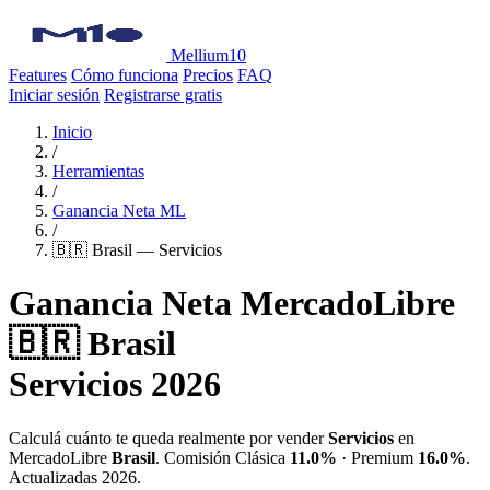
Mellium10
Features
Cómo funciona
Precios
FAQ
Iniciar sesión
Registrarse gratis
Inicio
/
Herramientas
/
Ganancia Neta ML
/
🇧🇷 Brasil — Servicios
Ganancia Neta MercadoLibre
🇧🇷 Brasil
Servicios 2026
Calculá cuánto te queda realmente por vender
Servicios
en
MercadoLibre
Brasil
. Comisión Clásica
11.0%
· Premium
16.0%
.
Actualizadas 2026.