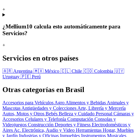
+
¿Mellium10 calcula esto automáticamente para
Servicios?
+
Servicios en otros países
🇦🇷 Argentina
🇲🇽 México
🇨🇱 Chile
🇨🇴 Colombia
🇺🇾
Uruguay
🇵🇪 Perú
Otras categorías en Brasil
Accesorios para Vehículos
Agro
Alimentos y Bebidas
Animales y
Mascotas
Antigüedades y Colecciones
Arte, Librería y Mercería
Autos, Motos y Otros
Bebés
Belleza y Cuidado Personal
Cámaras y
Accesorios
Celulares y Telefonía
Computación
Consolas y
Videojuegos
Construcción
Deportes y Fitness
Electrodomésticos y
Aires Ac.
Electrónica, Audio y Video
Herramientas
Hogar, Muebles
y Jardín
Industrias y Oficinas
Inmuebles
Instrumentos Musicales