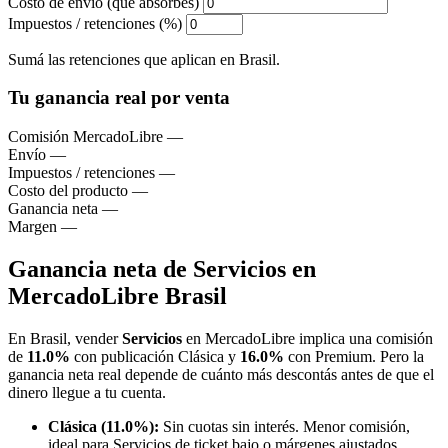
Costo de envío (que absorbés)
Impuestos / retenciones (%)
Sumá las retenciones que aplican en Brasil.
Tu ganancia real por venta
Comisión MercadoLibre
—
Envío
—
Impuestos / retenciones
—
Costo del producto
—
Ganancia neta
—
Margen
—
Ganancia neta de Servicios en
MercadoLibre Brasil
En Brasil, vender
Servicios
en MercadoLibre implica una comisión
de
11.0%
con publicación Clásica y
16.0%
con Premium. Pero la
ganancia neta real depende de cuánto más descontás antes de que el
dinero llegue a tu cuenta.
Clásica (11.0%):
Sin cuotas sin interés. Menor comisión,
ideal para Servicios de ticket bajo o márgenes ajustados.