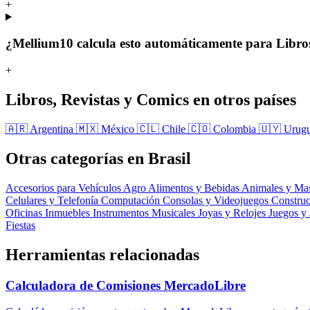
+
¿Mellium10 calcula esto automáticamente para Libros
+
Libros, Revistas y Comics en otros países
🇦🇷 Argentina
🇲🇽 México
🇨🇱 Chile
🇨🇴 Colombia
🇺🇾 Urug
Otras categorías en Brasil
Accesorios para Vehículos
Agro
Alimentos y Bebidas
Animales y Ma
Celulares y Telefonía
Computación
Consolas y Videojuegos
Constru
Oficinas
Inmuebles
Instrumentos Musicales
Joyas y Relojes
Juegos y
Fiestas
Herramientas relacionadas
Calculadora de Comisiones MercadoLibre