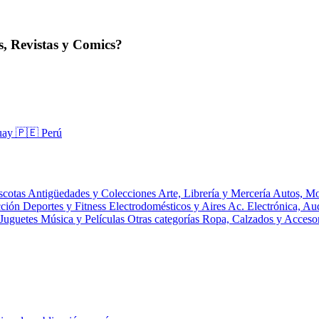
, Revistas y Comics?
uay
🇵🇪 Perú
scotas
Antigüedades y Colecciones
Arte, Librería y Mercería
Autos, Mo
cción
Deportes y Fitness
Electrodomésticos y Aires Ac.
Electrónica, A
 Juguetes
Música y Películas
Otras categorías
Ropa, Calzados y Acceso