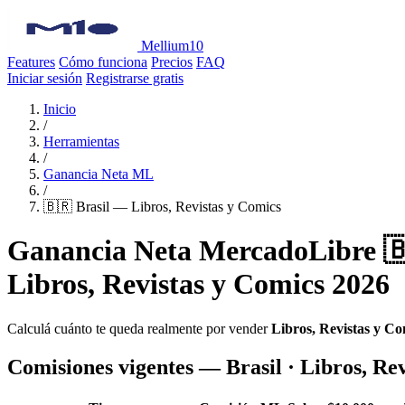
Mellium10
Features
Cómo funciona
Precios
FAQ
Iniciar sesión
Registrarse gratis
Inicio
/
Herramientas
/
Ganancia Neta ML
/
🇧🇷 Brasil — Libros, Revistas y Comics
Ganancia Neta MercadoLibre 🇧
Libros, Revistas y Comics 2026
Calculá cuánto te queda realmente por vender
Libros, Revistas y Co
Comisiones vigentes — Brasil · Libros, Re