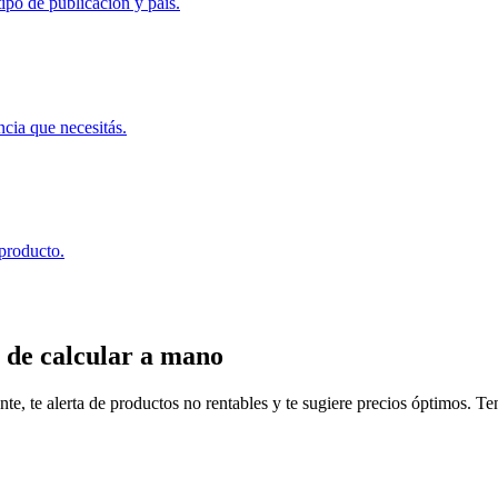
ipo de publicación y país.
ncia que necesitás.
 producto.
 de calcular a mano
, te alerta de productos no rentables y te sugiere precios óptimos. Tené