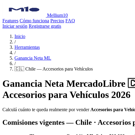
Mellium10
Features
Cómo funciona
Precios
FAQ
Iniciar sesión
Registrarse gratis
Inicio
/
Herramientas
/
Ganancia Neta ML
/
🇨🇱 Chile — Accesorios para Vehículos
Ganancia Neta MercadoLibre 🇨
Accesorios para Vehículos 2026
Calculá cuánto te queda realmente por vender
Accesorios para Vehí
Comisiones vigentes — Chile · Accesorios 