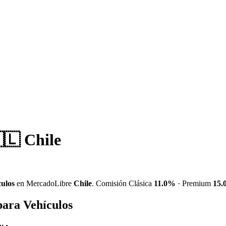
🇱 Chile
culos
en MercadoLibre
Chile
. Comisión Clásica
11.0%
· Premium
15
para Vehículos