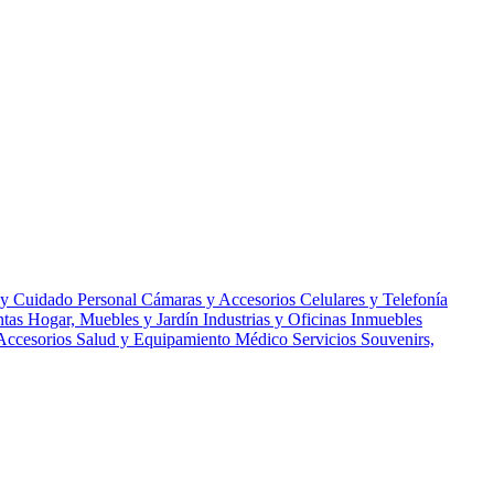
 y Cuidado Personal
Cámaras y Accesorios
Celulares y Telefonía
ntas
Hogar, Muebles y Jardín
Industrias y Oficinas
Inmuebles
Accesorios
Salud y Equipamiento Médico
Servicios
Souvenirs,