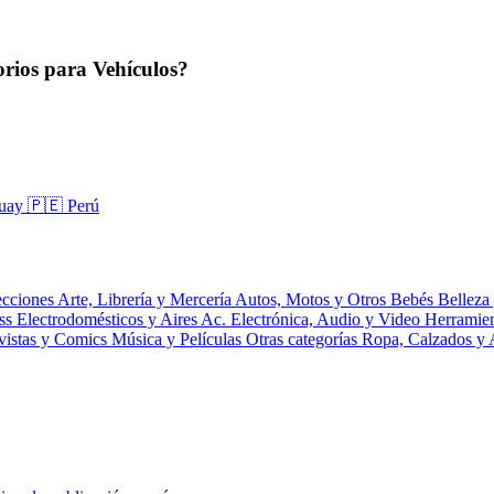
rios para Vehículos?
guay
🇵🇪 Perú
ecciones
Arte, Librería y Mercería
Autos, Motos y Otros
Bebés
Belleza
ess
Electrodomésticos y Aires Ac.
Electrónica, Audio y Video
Herramie
vistas y Comics
Música y Películas
Otras categorías
Ropa, Calzados y 