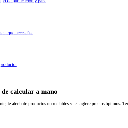
ipo de publicación y país.
ncia que necesitás.
 producto.
 de calcular a mano
, te alerta de productos no rentables y te sugiere precios óptimos. Tené