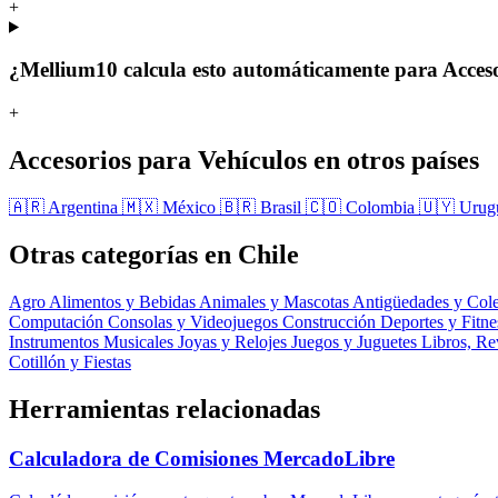
+
¿Mellium10 calcula esto automáticamente para Acceso
+
Accesorios para Vehículos en otros países
🇦🇷 Argentina
🇲🇽 México
🇧🇷 Brasil
🇨🇴 Colombia
🇺🇾 Uru
Otras categorías en Chile
Agro
Alimentos y Bebidas
Animales y Mascotas
Antigüedades y Col
Computación
Consolas y Videojuegos
Construcción
Deportes y Fitn
Instrumentos Musicales
Joyas y Relojes
Juegos y Juguetes
Libros, Re
Cotillón y Fiestas
Herramientas relacionadas
Calculadora de Comisiones MercadoLibre