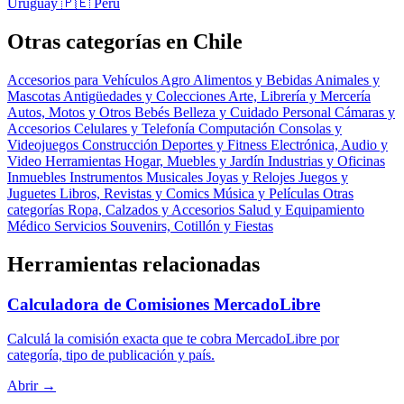
Uruguay
🇵🇪 Perú
Otras categorías en Chile
Accesorios para Vehículos
Agro
Alimentos y Bebidas
Animales y
Mascotas
Antigüedades y Colecciones
Arte, Librería y Mercería
Autos, Motos y Otros
Bebés
Belleza y Cuidado Personal
Cámaras y
Accesorios
Celulares y Telefonía
Computación
Consolas y
Videojuegos
Construcción
Deportes y Fitness
Electrónica, Audio y
Video
Herramientas
Hogar, Muebles y Jardín
Industrias y Oficinas
Inmuebles
Instrumentos Musicales
Joyas y Relojes
Juegos y
Juguetes
Libros, Revistas y Comics
Música y Películas
Otras
categorías
Ropa, Calzados y Accesorios
Salud y Equipamiento
Médico
Servicios
Souvenirs, Cotillón y Fiestas
Herramientas relacionadas
Calculadora de Comisiones MercadoLibre
Calculá la comisión exacta que te cobra MercadoLibre por
categoría, tipo de publicación y país.
Abrir →