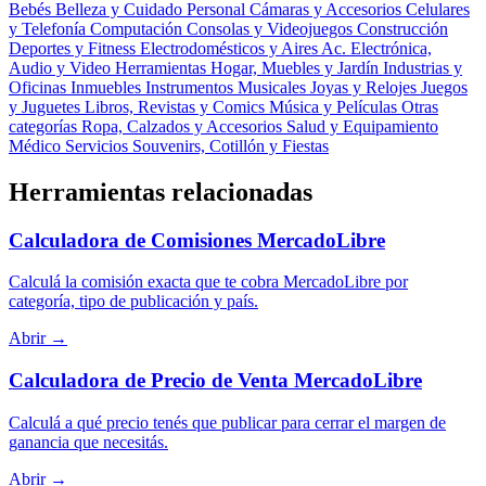
Bebés
Belleza y Cuidado Personal
Cámaras y Accesorios
Celulares
y Telefonía
Computación
Consolas y Videojuegos
Construcción
Deportes y Fitness
Electrodomésticos y Aires Ac.
Electrónica,
Audio y Video
Herramientas
Hogar, Muebles y Jardín
Industrias y
Oficinas
Inmuebles
Instrumentos Musicales
Joyas y Relojes
Juegos
y Juguetes
Libros, Revistas y Comics
Música y Películas
Otras
categorías
Ropa, Calzados y Accesorios
Salud y Equipamiento
Médico
Servicios
Souvenirs, Cotillón y Fiestas
Herramientas relacionadas
Calculadora de Comisiones MercadoLibre
Calculá la comisión exacta que te cobra MercadoLibre por
categoría, tipo de publicación y país.
Abrir →
Calculadora de Precio de Venta MercadoLibre
Calculá a qué precio tenés que publicar para cerrar el margen de
ganancia que necesitás.
Abrir →