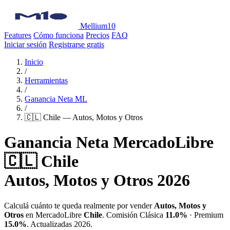
Mellium10
Features
Cómo funciona
Precios
FAQ
Iniciar sesión
Registrarse gratis
Inicio
/
Herramientas
/
Ganancia Neta ML
/
🇨🇱 Chile — Autos, Motos y Otros
Ganancia Neta MercadoLibre
🇨🇱 Chile
Autos, Motos y Otros 2026
Calculá cuánto te queda realmente por vender
Autos, Motos y
Otros
en MercadoLibre
Chile
. Comisión Clásica
11.0%
· Premium
15.0%
. Actualizadas 2026.