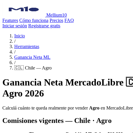
Mellium10
Features
Cómo funciona
Precios
FAQ
Iniciar sesión
Registrarse gratis
Inicio
/
Herramientas
/
Ganancia Neta ML
/
🇨🇱 Chile — Agro
Ganancia Neta MercadoLibre 🇨
Agro 2026
Calculá cuánto te queda realmente por vender
Agro
en MercadoLibr
Comisiones vigentes — Chile · Agro