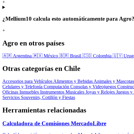
+
¿Mellium10 calcula esto automáticamente para Agro
+
Agro en otros países
🇦🇷 Argentina
🇲🇽 México
🇧🇷 Brasil
🇨🇴 Colombia
🇺🇾 Uru
Otras categorías en Chile
Accesorios para Vehículos
Alimentos y Bebidas
Animales y Mascota
Celulares y Telefonía
Computación
Consolas y Videojuegos
Constru
Oficinas
Inmuebles
Instrumentos Musicales
Joyas y Relojes
Juegos y
Servicios
Souvenirs, Cotillón y Fiestas
Herramientas relacionadas
Calculadora de Comisiones MercadoLibre