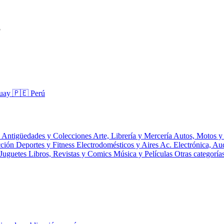
?
guay
🇵🇪 Perú
s
Antigüedades y Colecciones
Arte, Librería y Mercería
Autos, Motos y
cción
Deportes y Fitness
Electrodomésticos y Aires Ac.
Electrónica, A
 Juguetes
Libros, Revistas y Comics
Música y Películas
Otras categoría