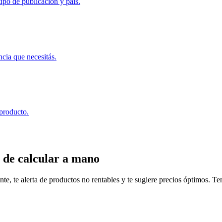
ipo de publicación y país.
ncia que necesitás.
 producto.
 de calcular a mano
, te alerta de productos no rentables y te sugiere precios óptimos. Tené