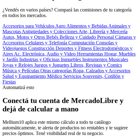
¿Vendés en varios países? Compará las comisiones de tu categoría
en todos los mercados.
Accesorios para Vehículos
Agro
Alimentos y Bebidas
Animales y
Mascotas
Antigüedades y Colecciones
Arte, Librería y Mercería
Autos, Motos y Otros
Bebés
Belleza y Cuidado Personal
Cámaras y
Accesorios
Celulares y Telefonía
Computación
Consolas y
Videojuegos
Construcción
Deportes y Fitness
Electrodomésticos y
Aires Ac.
Electrónica, Audio y Video
Herramientas
Hogar, Muebles
y Jardín
Industrias y Oficinas
Inmuebles
Instrumentos Musicales
Joyas y Relojes
Juegos y Juguetes
Libros, Revistas y Comics
Música y Películas
Otras categorías
Ropa, Calzados y Accesorios
Salud y Equipamiento Médico
Servicios
Souvenirs, Cotillón y
Fiestas
Automatizá esto
Conectá tu cuenta de MercadoLibre y
dejá de calcular a mano
Mellium10 aplica este mismo cálculo a todo tu catálogo
automáticamente, te alerta de productos no rentables y te sugiere
precios óptimos. Tené visibilidad real de tu negocio.