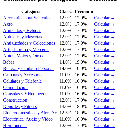
Categoría
Clásica
Premium
Accesorios para Vehículos
12.0%
17.0%
Calcular →
Agro
12.0%
17.0%
Calcular →
Alimentos y Bebidas
12.0%
17.0%
Calcular →
Animales y Mascotas
12.0%
17.0%
Calcular →
Antigüedades y Colecciones
12.0%
17.0%
Calcular →
Arte, Librería y Mercería
12.0%
17.0%
Calcular →
Autos, Motos y Otros
12.0%
17.0%
Calcular →
Bebés
14.0%
19.0%
Calcular →
Belleza y Cuidado Personal
14.0%
19.0%
Calcular →
Cámaras y Accesorios
11.0%
16.0%
Calcular →
Celulares y Telefonía
11.0%
16.0%
Calcular →
Computación
11.0%
16.0%
Calcular →
Consolas y Videojuegos
11.0%
16.0%
Calcular →
Construcción
12.0%
17.0%
Calcular →
Deportes y Fitness
13.0%
18.0%
Calcular →
Electrodomésticos y Aires Ac.
12.5%
18.0%
Calcular →
Electrónica, Audio y Video
11.0%
16.0%
Calcular →
Herramientas
12.0%
17.0%
Calcular →