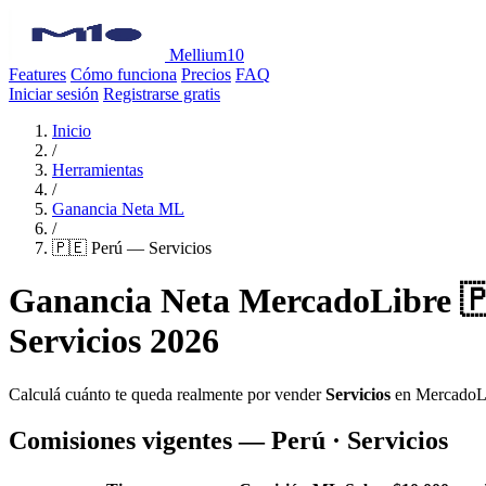
Mellium10
Features
Cómo funciona
Precios
FAQ
Iniciar sesión
Registrarse gratis
Inicio
/
Herramientas
/
Ganancia Neta ML
/
🇵🇪 Perú — Servicios
Ganancia Neta MercadoLibre 
Servicios 2026
Calculá cuánto te queda realmente por vender
Servicios
en MercadoL
Comisiones vigentes — Perú · Servicios