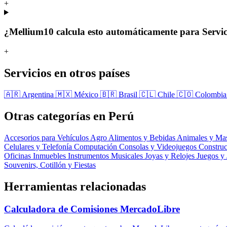
+
¿Mellium10 calcula esto automáticamente para Servic
+
Servicios en otros países
🇦🇷 Argentina
🇲🇽 México
🇧🇷 Brasil
🇨🇱 Chile
🇨🇴 Colombi
Otras categorías en Perú
Accesorios para Vehículos
Agro
Alimentos y Bebidas
Animales y Ma
Celulares y Telefonía
Computación
Consolas y Videojuegos
Constru
Oficinas
Inmuebles
Instrumentos Musicales
Joyas y Relojes
Juegos y
Souvenirs, Cotillón y Fiestas
Herramientas relacionadas
Calculadora de Comisiones MercadoLibre