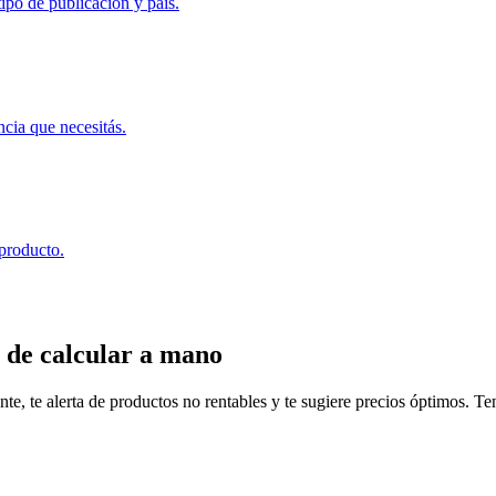
ipo de publicación y país.
ncia que necesitás.
 producto.
 de calcular a mano
, te alerta de productos no rentables y te sugiere precios óptimos. Tené