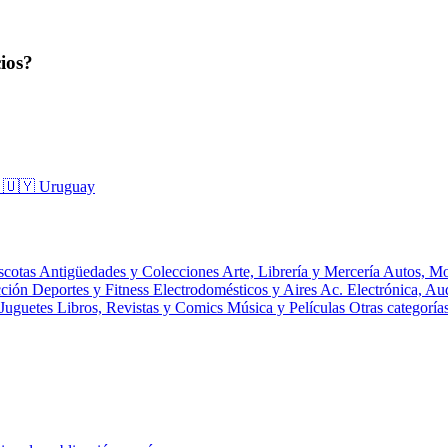
ios?
a
🇺🇾 Uruguay
scotas
Antigüedades y Colecciones
Arte, Librería y Mercería
Autos, Mo
cción
Deportes y Fitness
Electrodomésticos y Aires Ac.
Electrónica, A
 Juguetes
Libros, Revistas y Comics
Música y Películas
Otras categoría