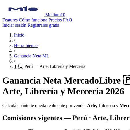
Mellium10
Features
Cómo funciona
Precios
FAQ
Iniciar sesión
Registrarse gratis
Inicio
/
Herramientas
/
Ganancia Neta ML
/
🇵🇪 Perú — Arte, Librería y Mercería
Ganancia Neta MercadoLibre 
Arte, Librería y Mercería 2026
Calculá cuánto te queda realmente por vender
Arte, Librería y Merc
Comisiones vigentes — Perú · Arte, Librer