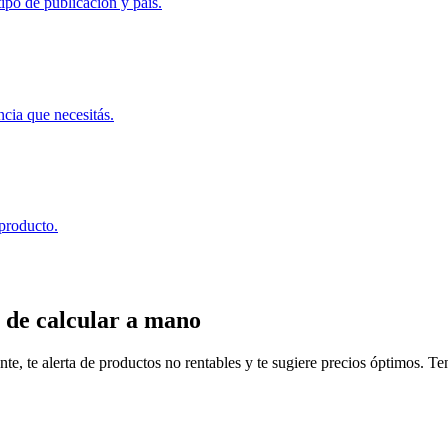
ipo de publicación y país.
ncia que necesitás.
 producto.
 de calcular a mano
, te alerta de productos no rentables y te sugiere precios óptimos. Tené