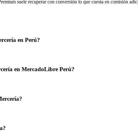
 Premium suele recuperar con conversión lo que cuesta en comisión adic
rcería en Perú?
ercería en MercadoLibre Perú?
Mercería?
ta?