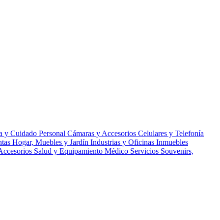
a y Cuidado Personal
Cámaras y Accesorios
Celulares y Telefonía
ntas
Hogar, Muebles y Jardín
Industrias y Oficinas
Inmuebles
Accesorios
Salud y Equipamiento Médico
Servicios
Souvenirs,