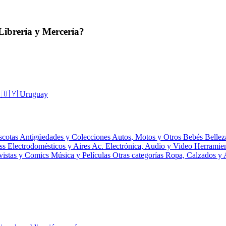
Librería y Mercería?
a
🇺🇾 Uruguay
scotas
Antigüedades y Colecciones
Autos, Motos y Otros
Bebés
Bellez
ess
Electrodomésticos y Aires Ac.
Electrónica, Audio y Video
Herramie
vistas y Comics
Música y Películas
Otras categorías
Ropa, Calzados y 