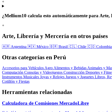
+
¿Mellium10 calcula esto automáticamente para Arte, 
+
Arte, Librería y Mercería en otros países
🇦🇷 Argentina
🇲🇽 México
🇧🇷 Brasil
🇨🇱 Chile
🇨🇴 Colombi
Otras categorías en Perú
Accesorios para Vehículos
Agro
Alimentos y Bebidas
Animales y Ma
Computación
Consolas y Videojuegos
Construcción
Deportes y Fitn
Instrumentos Musicales
Joyas y Relojes
Juegos y Juguetes
Libros, Re
Cotillón y Fiestas
Herramientas relacionadas
Calculadora de Comisiones MercadoLibre