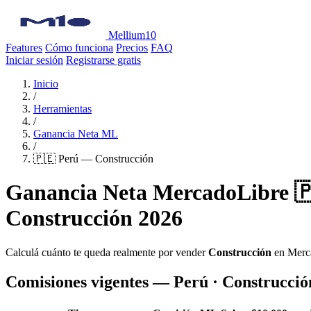
Mellium10
Features
Cómo funciona
Precios
FAQ
Iniciar sesión
Registrarse gratis
Inicio
/
Herramientas
/
Ganancia Neta ML
/
🇵🇪 Perú — Construcción
Ganancia Neta MercadoLibre 
Construcción 2026
Calculá cuánto te queda realmente por vender
Construcción
en Merc
Comisiones vigentes — Perú · Construcció