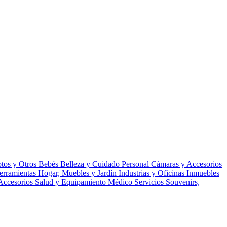
tos y Otros
Bebés
Belleza y Cuidado Personal
Cámaras y Accesorios
erramientas
Hogar, Muebles y Jardín
Industrias y Oficinas
Inmuebles
Accesorios
Salud y Equipamiento Médico
Servicios
Souvenirs,