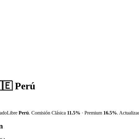
🇪 Perú
adoLibre
Perú
. Comisión Clásica
11.5%
· Premium
16.5%
. Actualiza
n