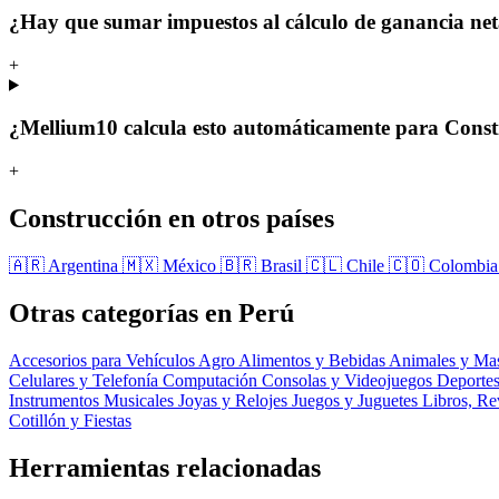
¿Hay que sumar impuestos al cálculo de ganancia ne
+
¿Mellium10 calcula esto automáticamente para Const
+
Construcción en otros países
🇦🇷 Argentina
🇲🇽 México
🇧🇷 Brasil
🇨🇱 Chile
🇨🇴 Colombi
Otras categorías en Perú
Accesorios para Vehículos
Agro
Alimentos y Bebidas
Animales y Ma
Celulares y Telefonía
Computación
Consolas y Videojuegos
Deportes
Instrumentos Musicales
Joyas y Relojes
Juegos y Juguetes
Libros, Re
Cotillón y Fiestas
Herramientas relacionadas