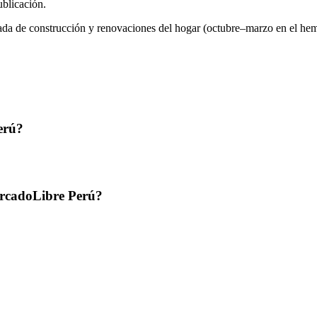
ublicación.
a de construcción y renovaciones del hogar (octubre–marzo en el hemisfe
erú?
ercadoLibre Perú?