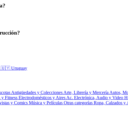
ta?
rucción?
a
🇺🇾 Uruguay
scotas
Antigüedades y Colecciones
Arte, Librería y Mercería
Autos, Mo
 y Fitness
Electrodomésticos y Aires Ac.
Electrónica, Audio y Video
H
vistas y Comics
Música y Películas
Otras categorías
Ropa, Calzados y 