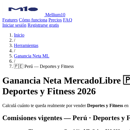
Mellium10
Features
Cómo funciona
Precios
FAQ
Iniciar sesión
Registrarse gratis
Inicio
/
Herramientas
/
Ganancia Neta ML
/
🇵🇪 Perú — Deportes y Fitness
Ganancia Neta MercadoLibre 
Deportes y Fitness 2026
Calculá cuánto te queda realmente por vender
Deportes y Fitness
en 
Comisiones vigentes — Perú · Deportes y F