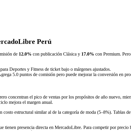
ercadoLibre Perú
omisión de
12.0%
con publicación Clásica y
17.0%
con Premium. Pero l
 para Deportes y Fitness de ticket bajo o márgenes ajustados.
Agrega 5.0 puntos de comisión pero puede mejorar la conversión en produ
rero concentran el pico de ventas por los propósitos de año nuevo, mi
 ciclo mejora el margen anual.
 costo estructural similar al de la categoría de moda (5–8%). Tablas de
e tienen presencia directa en MercadoLibre. Para competir por precio h