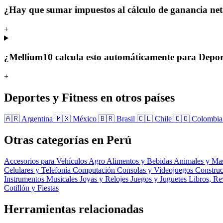
¿Hay que sumar impuestos al cálculo de ganancia ne
+
¿Mellium10 calcula esto automáticamente para Deport
+
Deportes y Fitness en otros países
🇦🇷 Argentina
🇲🇽 México
🇧🇷 Brasil
🇨🇱 Chile
🇨🇴 Colombi
Otras categorías en Perú
Accesorios para Vehículos
Agro
Alimentos y Bebidas
Animales y Ma
Celulares y Telefonía
Computación
Consolas y Videojuegos
Constru
Instrumentos Musicales
Joyas y Relojes
Juegos y Juguetes
Libros, Re
Cotillón y Fiestas
Herramientas relacionadas