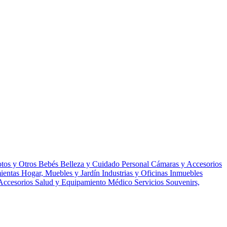
tos y Otros
Bebés
Belleza y Cuidado Personal
Cámaras y Accesorios
ientas
Hogar, Muebles y Jardín
Industrias y Oficinas
Inmuebles
Accesorios
Salud y Equipamiento Médico
Servicios
Souvenirs,