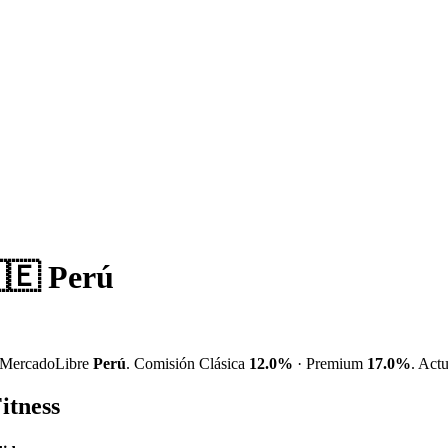
🇪 Perú
MercadoLibre
Perú
. Comisión Clásica
12.0%
· Premium
17.0%
. Act
itness