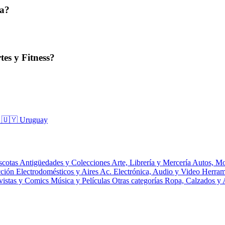
ta?
es y Fitness?
a
🇺🇾 Uruguay
scotas
Antigüedades y Colecciones
Arte, Librería y Mercería
Autos, Mo
cción
Electrodomésticos y Aires Ac.
Electrónica, Audio y Video
Herram
vistas y Comics
Música y Películas
Otras categorías
Ropa, Calzados y 